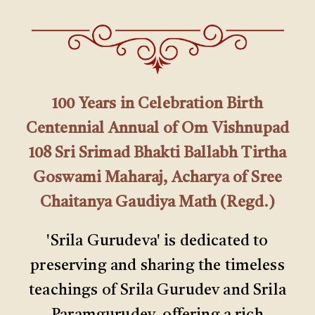
100 Years in Celebration Birth
Centennial Annual of Om Vishnupad
108 Sri Srimad Bhakti Ballabh Tirtha
Goswami Maharaj, Acharya of Sree
Chaitanya Gaudiya Math (Regd.)
'Srila Gurudeva' is dedicated to
preserving and sharing the timeless
teachings of Srila Gurudev and Srila
Paramgurudev, offering a rich