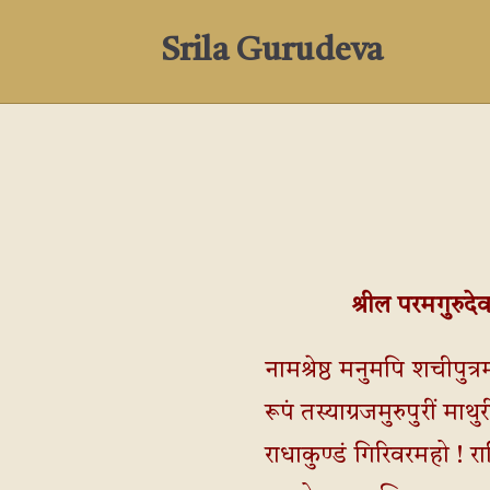
Srila Gurudeva
श्रील परमगुरुद
नामश्रेष्ठ मनुमपि शचीपुत्रम
रूपं तस्याग्रजमुरुपुरीं माथु
राधाकुण्डं गिरिवरमहो ! 