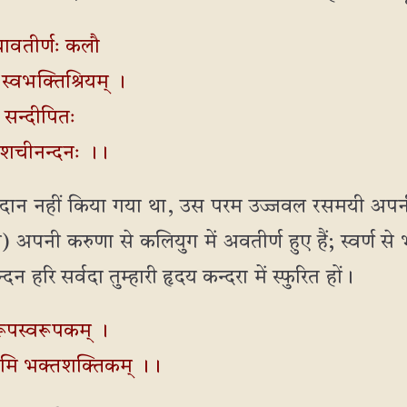
यावतीर्णः कलौ
 स्वभक्तिश्रियम् ।
ब सन्दीपितः
ः शचीनन्दनः ।।
रदान नहीं किया गया था, उस परम उज्जवल रसमयी अपनी 
अपनी करुणा से कलियुग में अवतीर्ण हुए हैं; स्वर्ण से भ
दन हरि सर्वदा तुम्हारी हृदय कन्दरा में स्फुरित हों।
्तरूपस्वरूपकम् ।
मामि भक्तशक्तिकम् ।।