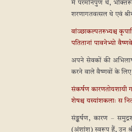
में परमनिपुण थे, भक्तिर
शरणागतवत्सल थे एवं श्र
वांञ्छाकल्पतरुभ्यश्च कृपा
पतितानां पावनेभ्यो वैष्ण
अपने सेवकों की अभिलाषा
करने वाले वैष्णवों के लिए
संकर्षण कारणतोयशायी ग
शेषश्च यस्यांशकलाः स नित
संङ्कर्षण, कारण – समुद
(अंशांश) स्वरूप हैं, उन श