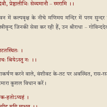
ददेवौ, प्रेष्ठालीभिः सेव्यमानौ – स्मरामि ।।
वन में कल्पवृक्ष के नीचे मणिमय मन्दिर में परम सुन्द
सखीवृन्द जिनकी सेवा कर रही हैं, उन श्रीराधा – गोविन्द
ीवटतस्थितः ।
नाथः श्रियेऽस्तु नः ।।
आकर्षण करने वाले, वंशीवट के-तट पर अवस्थित, रास-रस के 
हमारा कुशल विधान करें।
क-हतोऽप्यहं ।