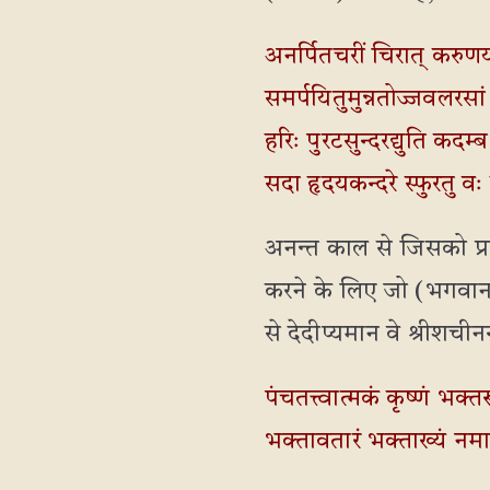
अनर्पितचरीं चिरात् करुण
समर्पयितुमुन्नतोज्जवलरसां
हरिः पुरटसुन्दरद्युति कदम्
सदा हृदयकन्दरे स्फुरतु व
अनन्त काल से जिसको प्
करने के लिए जो (भगवान) 
से देदीप्यमान वे श्रीशचीनन्
पंचतत्त्वात्मकं कृष्णं भक
भक्तावतारं भक्ताख्यं न