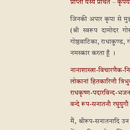
प्राप्तो यस्य प्रथित – कृपय
जिनकी अपार कृपा से मुझे इ
(श्री स्वरूप दामोदर गो
गोष्ठवाटिका, राधाकुण्ड, गो
नमस्कार करता हूँ ।
नानाशास्त्रा-विचारणैक-निप
लोकानां हितकारिणौ त्रिभु
राधकृष्ण-पदारविन्द-भजना
वन्दे रूप-सनातनौ रघुयुग
मैं, श्रीरूप-सनातनादि उन