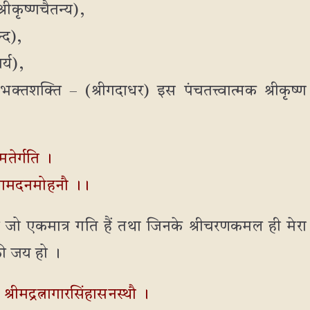
रीकृष्णचैतन्य),
्द),
र्य),
भक्तशक्ति – (श्रीगदाधर) इस पंचतत्त्वात्मक श्रीकृष्ण (
मतेर्गति ।
ीराधामदनमोहनौ ।।
 की जो एकमात्र गति हैं तथा जिनके श्रीचरणकमल ही मेरा 
की जय हो ।
, श्रीमद्रत्नागारसिंहासनस्थौ ।