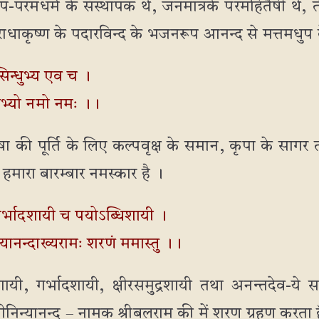
ूप-परमधर्म के संस्थापक थे, जनमात्रके परमहितैषी थे, ती
ीराधाकृष्ण के पदारविन्द के भजनरूप आनन्द से मत्तमधु
सिन्धुभ्य एव च ।
वेभ्यो नमो नमः ।।
 की पूर्ति के लिए कल्पवृक्ष के समान, कृपा के साग
 हमारा बारम्बार नमस्कार है ।
र्भादशायी च पयोऽब्धिशायी ।
्यानन्दाख्यरामः शरणं ममास्तु ।।
्रशायी, गर्भादशायी, क्षीरसमुद्रशायी तथा अनन्तदेव-
्रीनिन्यानन्द – नामक श्रीबलराम की में शरण ग्रहण करता ह