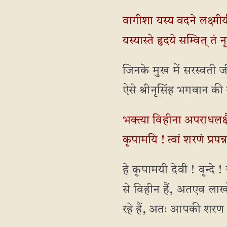
वागीशा यस्य वदने लक्ष्मीर
यस्यास्ते हृदये सम्वित् तं
जिनके मुख में सरस्वती जी
ऐसे श्रीनृसिंह भगवान की म
भक्त्या विहीना अपराधलक्षैः
कृपामयि ! त्वां शरणं प्रपन्
हे कृपामयी देवी ! वृन्दे !
से विहीन हैं, अतएव लाखो
रहे हैं, अतः आपकी शरण मे