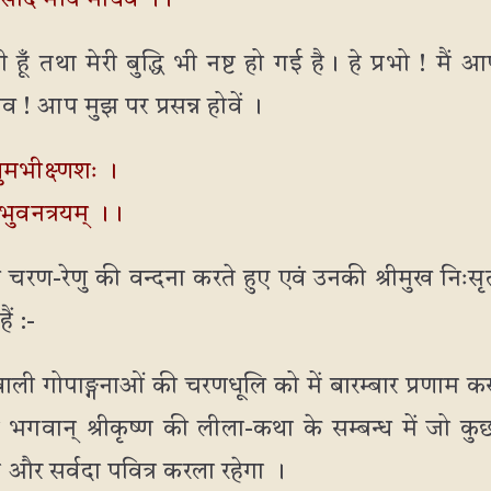
मि प्रसीद मयि माधव ।।
 हूँ तथा मेरी बुद्धि भी नष्ट हो गई है। हे प्रभो ! मैं
ाधव ! आप मुझ पर प्रसन्न होवें ।
ेणुमभीक्ष्णशः ।
 भुवनत्रयम् ।।
 की चरण-रेणु की वन्दना करते हुए एवं उनकी श्रीमुख निःसृ
ं :-
े वाली गोपाङ्गनाओं की चरणधूलि को में बारम्बार प्रणाम कर
े भगवान् श्रीकृष्ण की लीला-कथा के सम्बन्ध में जो क
ै और सर्वदा पवित्र करला रहेगा ।