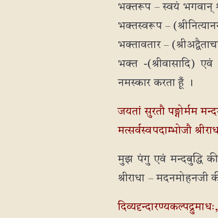
भक्तरूप – स्वयं भगवान् श्
भक्तस्वरूप – (श्रीनित्यानन
भक्तावतार – (श्रीअद्वैताचा
भक्त -(श्रीवासादि) एवं 
नमस्कार करता हूँ ।
जयतां सुरतौ पङ्गोर्मम मन्द
मत्सर्वस्वपदाम्भोजौ श्र
मुझ पंगु एवं मन्दबुद्धि
श्रीराधा – मदनमोहनजी 
दिव्यदृन्दारण्यकल्पद्रुमाधः