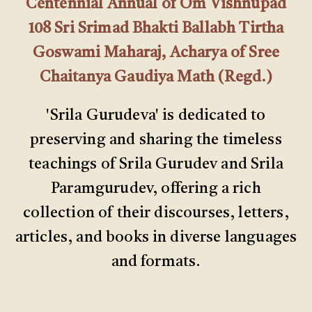
Centennial Annual of Om Vishnupad
108 Sri Srimad Bhakti Ballabh Tirtha
Goswami Maharaj, Acharya of Sree
Chaitanya Gaudiya Math (Regd.)
'Srila Gurudeva' is dedicated to
preserving and sharing the timeless
teachings of Srila Gurudev and Srila
Paramgurudev, offering a rich
collection of their discourses, letters,
articles, and books in diverse languages
and formats.