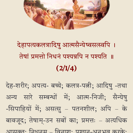
देहापत्यकलत्रादिषु आत्मसैन्येष्वसत्स्वपि ।
तेषां प्रमत्तो निधनं पश्यन्नपि न पश्यति ॥
(2/1/4)
देह-शरीर; अपत्य- बच्चे; कलत्र-पत्नी; आदिषु -तथा
अन्य सारे सम्बन्धों में; आत्म-निजी; सैन्येषु
-सिपाहियों में; असत्सु – पतनशील; अपि – के
बावजूद; तेषाम्-उन सबों का; प्रमत्तः – अत्यधिक
आसक्त; निधनम् – विनाश; पश्यन्-अनुभव करके;