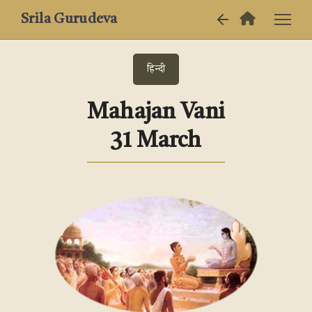
Srila Gurudeva
हिन्दी
Mahajan Vani
31 March