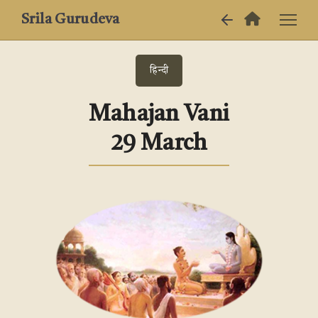
Srila Gurudeva
हिन्दी
Mahajan Vani
29 March