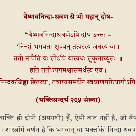
वैष्णवनिन्दा-श्रवण से भी महान् दोष-
“वैष्णवनिन्दाश्रवणेऽपि दोष उक्तः –
‘निन्दां भगवतः शृण्वन् तत्परस्य जनस्य वा।
ततो नापैति यः सोऽपि यात्यधः सुकृताच्युतः ॥
इति ततोऽपगमश्चासमर्थस्य एव।
निन्दकजिह्वा छेत्तव्या, तत्राप्यसमर्थेन स्वप्राणपरित्यागोऽपि 
(भक्तिसन्दर्भ २६५ संख्या)
्यक्ति ही दोषी (अपराधी) हैं, ऐसी बात नहीं है, जो वैष्
ास्त्रोंमें वर्णन है कि भगवान् या भक्तोंकी निन्दा श्