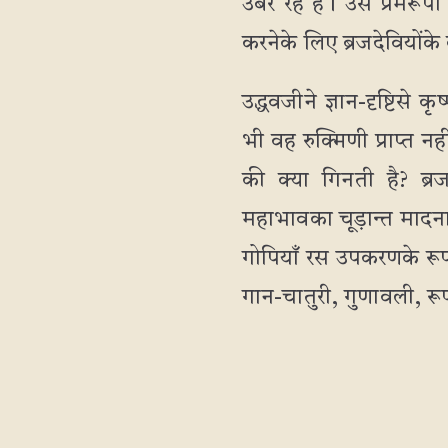
उबर रहे हैं। उस प्रेमरूप
करनेके लिए ब्रजदेवियोंके 
उद्धवजीने ज्ञान-दृष्टिसे
भी वह रुक्मिणी प्राप्त नह
की क्या गिनती है? ब्रजद
महाभावका चूड़ान्त मादना
गोपियाँ रस उपकरणके रूपमें 
गान-चातुरी, गुणावली, रूप