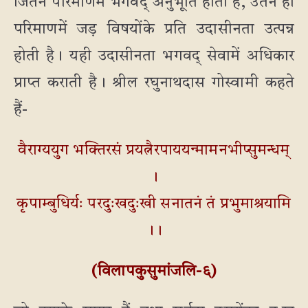
जितने परिमाणमें भगवद् अनुभूति होती है, उतने ही
परिमाणमें जड़ विषयोंके प्रति उदासीनता उत्पन्न
होती है। यही उदासीनता भगवद् सेवामें अधिकार
प्राप्त कराती है। श्रील रघुनाथदास गोस्वामी कहते
हैं-
वैराग्ययुग भक्तिरसं प्रयत्नैरपाययन्मामनभीप्सुमन्धम्
।
कृपाम्बुधिर्यः परदुःखदुःखी सनातनं तं प्रभुमाश्रयामि
।।
(विलापकुसुमांजलि-६)