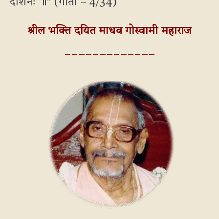
दर्शिनः ॥” (गीता – 4/34)
श्रील भक्ति दयित माधव गोस्वामी महाराज
_ _ _ _ _ _ _ _ _ _ _ _ _