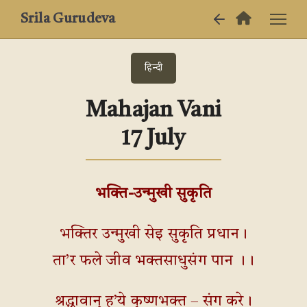
Srila Gurudeva
हिन्दी
Mahajan Vani
17 July
भक्ति-उन्मुखी सुकृति
भक्तिर उन्मुखी सेइ सुकृति प्रधान।
ता’र फले जीव भक्तसाधुसंग पान ।।
श्रद्धावान् ह’ये कृष्णभक्त – संग करे।