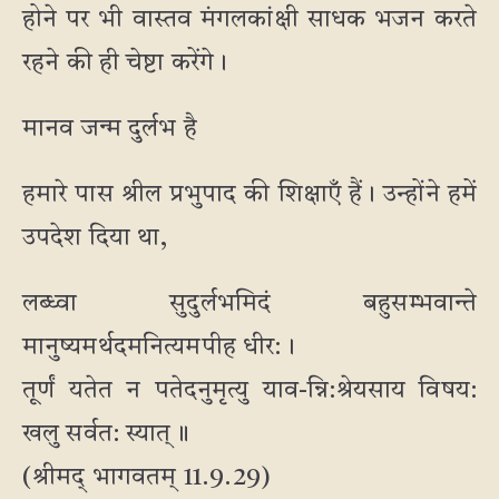
होने पर भी वास्तव मंगलकांक्षी साधक भजन करते
रहने की ही चेष्टा करेंगे।
मानव जन्म दुर्लभ है
हमारे पास श्रील प्रभुपाद की शिक्षाएँ हैं। उन्होंने हमें
उपदेश दिया था,
लब्ध्वा सुदुर्लभमिदं बहुसम्भवान्ते
मानुष्यमर्थदमनित्यमपीह धीर:।
तूर्णं यतेत न पतेदनुमृत्यु याव-न्नि:श्रेयसाय विषय:
खलु सर्वत: स्यात्॥
(श्रीमद् भागवतम् 11.9.29)