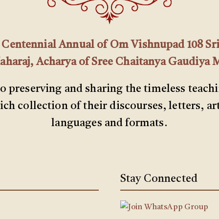
th Centennial Annual of Om Vishnupad 108 Sri
araj, Acharya of Sree Chaitanya Gaudiya 
to preserving and sharing the timeless teach
ch collection of their discourses, letters, ar
languages and formats.
Stay Connected