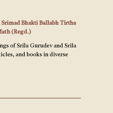
 Srimad Bhakti Ballabh Tirtha
Math (Regd.)
ings of Srila Gurudev and Srila
ticles, and books in diverse