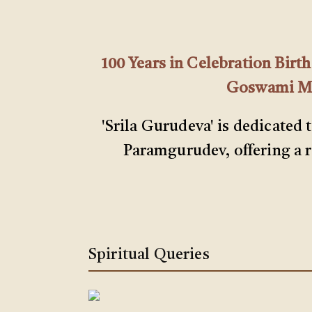
100 Years in Celebration Bir
Goswami Mah
'Srila Gurudeva' is dedicated 
Paramgurudev, offering a ri
Spiritual Queries