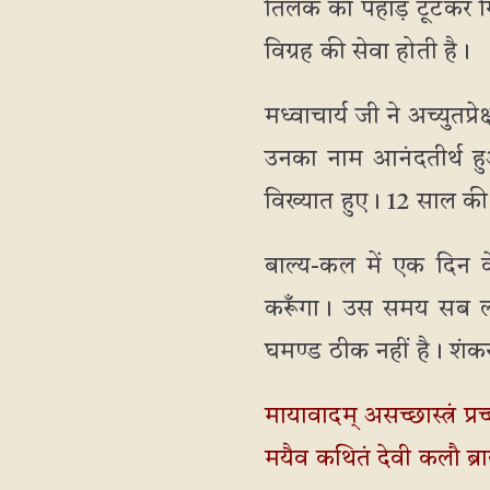
तिलक का पहाड़ टूटकर गिर
विग्रह की सेवा होती है।
मध्वाचार्य जी ने अच्युतप्
उनका नाम आनंदतीर्थ हुआ
विख्यात हुए। 12 साल की उम
बाल्य-कल में एक दिन वे
करूँगा। उस समय सब लोगो
घमण्ड ठीक नहीं है। शंकराचा
मायावादम् असच्छास्त्रं प्रच्छ
मयैव कथितं देवी कलौ ब्र