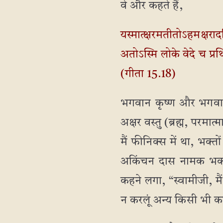
वे और कहते हैं,
यस्मात्क्षरमतीतोऽहमक्षराद
अतोऽस्मि लोके वेदे च प्रथ
(गीता 15.18)
भगवान कृष्ण और भगवान जग
अक्षर वस्तु (ब्रह्म, परमा
मैं फीनिक्स में था, भक्त
अकिंचन दास नामक भक्त
कहने लगा, “स्वामीजी, मैं
न करलूं अन्य किसी भी कार