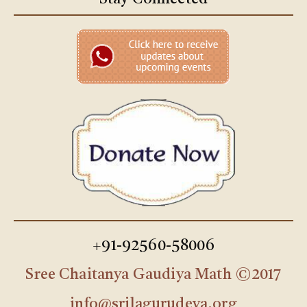
+91-92560-58006
Sree Chaitanya Gaudiya Math ©2017
info@srilagurudeva.org