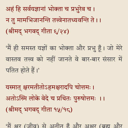
अहं हि सर्वयज्ञानां भोक्ता च प्रभुरेव च।
न तु मामभिजानन्ति तत्त्वेनातध्यवन्ति ते।।
(श्रीमद् भगवद् गीता ९/२४)
‘मैं ही समस्त यज्ञों का भोक्ता और प्रभु हूँ। जो मेरे
वास्तव तत्त्व को नहीं जानते वे बार-बार संसार में
पतित होते हैं।’
यस्मात् क्षरमतीतोऽहमक्षरादपि चोत्तमः।
अतोऽस्मि लोके वेदे च प्रथितः पुरुषोत्तमः ।।
(श्रीमद् भगवद् गीता १५/१८)
‘मैं क्षर (जीव) से अतीत हूँ और अक्षर (ब्रह्म और