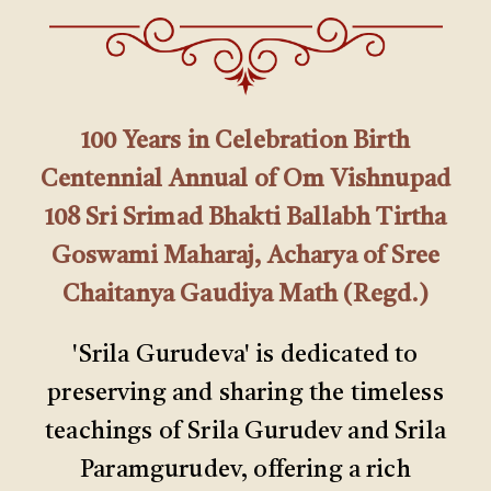
100 Years in Celebration Birth
Centennial Annual of Om Vishnupad
108 Sri Srimad Bhakti Ballabh Tirtha
Goswami Maharaj, Acharya of Sree
Chaitanya Gaudiya Math (Regd.)
'Srila Gurudeva' is dedicated to
preserving and sharing the timeless
teachings of Srila Gurudev and Srila
Paramgurudev, offering a rich