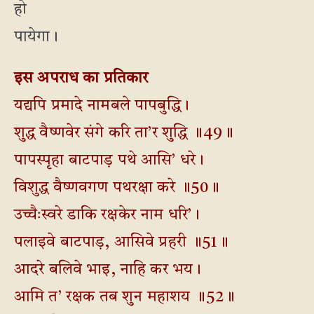
हो
पायेगा।
इस अपराध का प्रतिकार
यद्यपि प्रमादे नामबले पापबुद्धि।
शुद्ध वैष्णवेर संगे करि ता’र शुद्धि ॥49॥
पापस्पृहा बाटपाड़ पथे आसि’ धरे।
विशुद्ध वैष्णवगण पथरक्षा करे ॥50॥
उच्चैःस्वरे डाकि रक्षकेर नाम धरि’।
पलाइवे बाटपाड़, आसिवे प्रहरी ॥51॥
आदरे बलिवे भाइ, नाहि कर भय।
आमि त’ रक्षक तब शुन महाशय ॥52॥