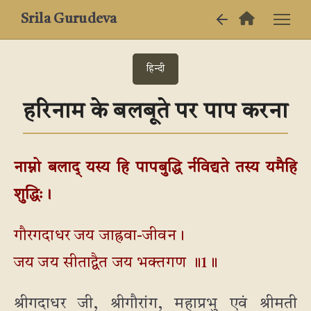
Srila Gurudeva
हिन्दी
हरिनाम के बलबूते पर पाप करना
नाम्नो बलाद् यस्य हि पापबुद्धि र्नविद्यते तस्य यमैहि
शुद्धिः।
गौरगदाधर जय जाह्रवा-जीवन।
जय जय सीताद्वैत जय भक्तगण ॥1॥
श्रीगदाधर जी, श्रीगौरांग, महाप्रभु एवं श्रीमती