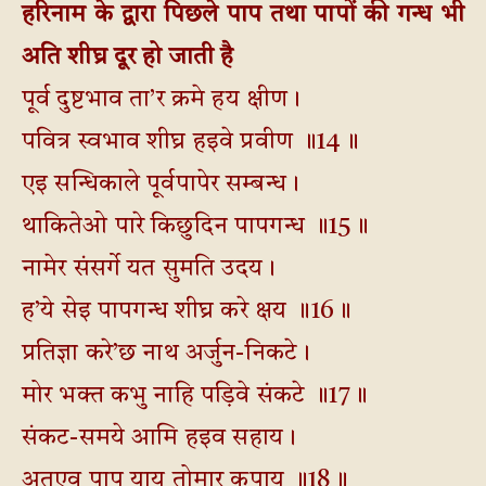
हरिनाम के द्वारा पिछले पाप तथा पापों की गन्ध भी
अति शीघ्र दूर हो जाती है
पूर्व दुष्टभाव ता’र क्रमे हय क्षीण।
पवित्र स्वभाव शीघ्र हइवे प्रवीण ॥14॥
एइ सन्धिकाले पूर्वपापेर सम्बन्ध।
थाकितेओ पारे किछुदिन पापगन्ध ॥15॥
नामेर संसर्गे यत सुमति उदय।
ह’ये सेइ पापगन्ध शीघ्र करे क्षय ॥16॥
प्रतिज्ञा करे’छ नाथ अर्जुन-निकटे।
मोर भक्त कभु नाहि पड़िवे संकटे ॥17॥
संकट-समये आमि हइव सहाय।
अतएव पाप याय तोमार कृपाय ॥18॥