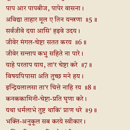
पाप आर पापबीज, पापेर वासना।
अविद्या ताहार मूल ए तिन यन्त्रणा ॥5॥
सर्वजीवे दया आसि’ हइवे उदय।
जीवेर मंगल-चेष्टा सतत करय ॥6॥
जीवेर सन्ताप कभु सहिते ना पारे।
याहे परताप याय, ता’र चेष्टा करे ॥7॥
विषयपिपासा अति तुच्छ मने हय।
इन्द्रियलालसा ता’र चित्ते नाहि रय ॥8॥
कनककामिनी-चेष्टा-प्रति घृणा करे।
यथा धर्मलाभे तुष्ट थाकि’ प्राण धरे ॥9॥
भक्ति-अनुकूल सब करये स्वीकार।