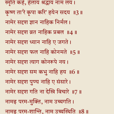
स्मृति कहे, हेलाय श्रद्धाय नाम लय।
कृष्ण ता’रे कृपा करि’ हयेन सदय ॥3॥
नामेर सदृश ज्ञान नाहिक निर्मल।
नामेर सदृश व्रत नाहिक प्रबल ॥4॥
नामेर सदृश ध्यान नाहि ए जगते।
नामेर सदृश फल नाहि कोनमते ॥5॥
नामेर सदृश त्याग कोनरूपे नय।
नामेर सदृश सम कभु नाहि हय ॥6॥
नामेर सदृश पुण्य नाहि ए संसारे।
नामेर सदृश गति ना देखि विचारे ॥7॥
नामइ परम-मुक्ति, नाम उच्चगति।
नामइ परम-शान्ति, नाम उच्चस्थिति ॥8॥