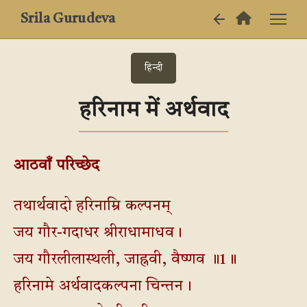
Srila Gurudeva
हिन्दी
हरिनाम में अर्थवाद
आठवाँ परिच्छेद
तथार्थवादो हरिनाम्रि कल्पनम्
जय गौर-गदाधर श्रीराधामाधव।
जय गौरलीलास्थली, जाह्नवी, वैष्णव ॥1॥
हरिनामे अर्थवादकल्पना चिन्तन।