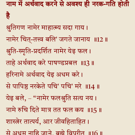
नाम में अर्थवाद करने से अवश्य ही नरक-गति होती
है
श्रुतिगण नामेर माहात्म्य सदा गाय।
नामेर चित्-तत्त्व बलि’ जगते जानाय ॥12॥
श्रुति-स्मृति-प्रदर्शित नामेर येइ फल।
ताहे अर्थवाद करे पाषण्डप्रबल ॥13॥
हरिनामे अर्थवाद येइ अधम करे।
से पापिष्ठ नरकेते पचि’ पचि’ मरे ॥14॥
येइ बले, – “नामेर फलश्रुति सत्य नय।
नामे रुचि दिते मात्र तत फल कय ॥15॥
शास्त्रेर तात्पर्य, आर जीवहिताहित।
से अधम नाहि जाने, बुझे विपरीत ॥16॥