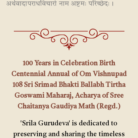
अर्थवादापराधविचारो नाम अष्टमः परिच्छेदः।
100 Years in Celebration Birth
Centennial Annual of Om Vishnupad
108 Sri Srimad Bhakti Ballabh Tirtha
Goswami Maharaj, Acharya of Sree
Chaitanya Gaudiya Math (Regd.)
'Srila Gurudeva' is dedicated to
preserving and sharing the timeless