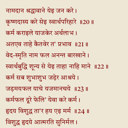
नामदान श्रद्धावाने येइ जन करे।
कृष्णदास्य करे सेइ स्वार्थपरिहारे ॥20॥
कर्म कराइले याजकेर अर्थलाभ।
अतएव ताहे कैतवेर त’ प्रभाव ॥21॥
वेद-स्मृति नाम फल अनन्त बारखाने।
स्वार्थबुद्धि शून्य से येइ ताहा नाहि माने ॥22॥
कर्म सब शुभाशुभ जड़ेर आश्रये।
जड़मयफल याचे यजमानचये ॥23॥
कर्मफल दूरे फेलि’ येवा करे कर्म।
हृदय विशुद्ध ता’र हय एइ मर्म ॥24॥
विशुद्ध हृदये आत्मरति सुनिर्मल।