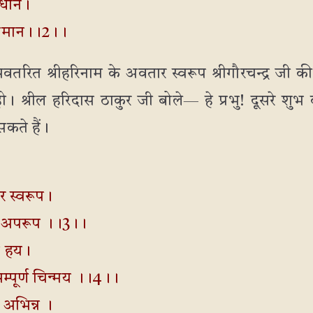
वधान।
र समान।।2।।
े अवतरित श्रीहरिनाम के अवतार स्वरूप श्रीगौरचन्द्र जी की
ो। श्रील हरिदास ठाकुर जी बोले— हे प्रभु! दूसरे शु
कते हैं।
ार स्वरूप।
त्व अपरूप ।।3।।
रह हय।
्पूर्ण चिन्मय ।।4।।
 अभिन्न ।