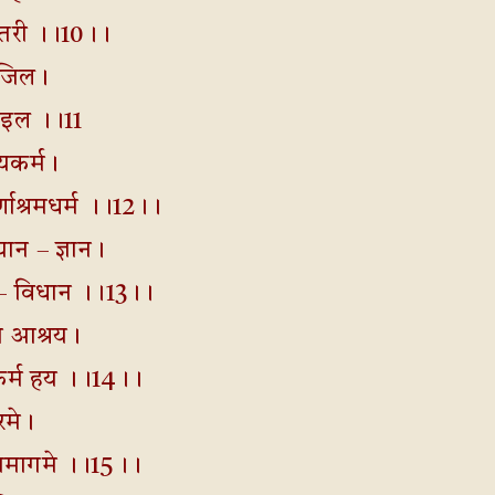
े तरी ।।10।।
ृजिल।
हइल ।।11
ण्यकर्म।
्णाश्रमधर्म ।।12।।
्यान – ज्ञान।
दि – विधान ।।13।।
ा आश्रय।
कर्म हय ।।14।।
रमे।
धिसमागमे ।।15।।