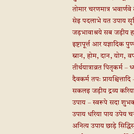
तोमार चरणमात्र भवार्णव
सेइ पदलाभे यत उपाय स
जड़भावाश्रये सब जड़ीय 
इष्टापूर्त्त आर यज्ञादिक पु
स्नान, होम, दान, योग, वर
तीर्थयात्राव्रत पितृकर्म – ध
दैवकर्म तपः प्रायश्चित्ता
सकलइ जड़ीय द्रव्य करिय
उपाय – स्वरूपे सदा शुभ
उपाय धरिया पाय उपेय च
अनित्य उपाय छाड़े सिद्