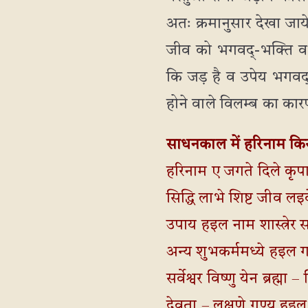
अतः क्रमानुसार देखा जाय
जीव को भगवद्-भक्ति व भ
कि जड़ है व उपेय भगवद्-प्
होने वाले विलम्ब का कारण
साधनकाल में हरिनाम किस
हरिनाम ए जगते दिले कृप
सिद्धि लाभे शिष्ट जीव 
उपाय हइल नाम शास्त्रेर 
अन्य शुभकर्ममध्ये हइल
सर्वेश्वर विष्णु येन ब्रह्मा
देवता – लक्षणे गण्य हइल