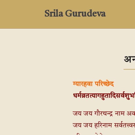
Srila Gurudeva
अन
ग्यारहवा परिच्छेद
धर्मव्रतत्यागहुतादिसर्वशुभ
जय जय गौरचन्द्र नाम अ
जय जय हरिनाम सर्वतत्त्