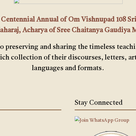
th Centennial Annual of Om Vishnupad 108 Sri
araj, Acharya of Sree Chaitanya Gaudiya 
to preserving and sharing the timeless teach
ch collection of their discourses, letters, ar
languages and formats.
Stay Connected