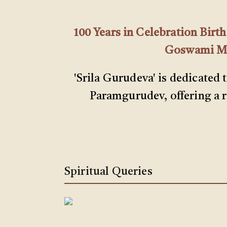
100 Years in Celebration Bir
Goswami Mah
'Srila Gurudeva' is dedicated 
Paramgurudev, offering a ri
Spiritual Queries