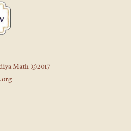
udiya Math ©2017
.org