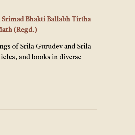
 Srimad Bhakti Ballabh Tirtha
Math (Regd.)
ings of Srila Gurudev and Srila
ticles, and books in diverse