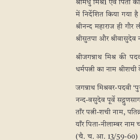
श्रीमधु मिश्र1 एवं पिता का 
में निर्देशित किया गया है। 
श्रीनन्द महाराज ही गौर ल
श्रीसुतपा और श्रीवासुदेव 
श्रीजगन्नाथ मिश्र की पद
धर्मपत्नी का नाम श्रीशची
जगन्नाथ मिश्रवर-पदवी ‘पुर
नन्द-वसुदेव पूर्वे सद्गुणस
ताँर पत्नी-शची नाम, पतिव
याँर पिता-नीलाम्बर नाम च
(चै. च. आ. 13/59-60)