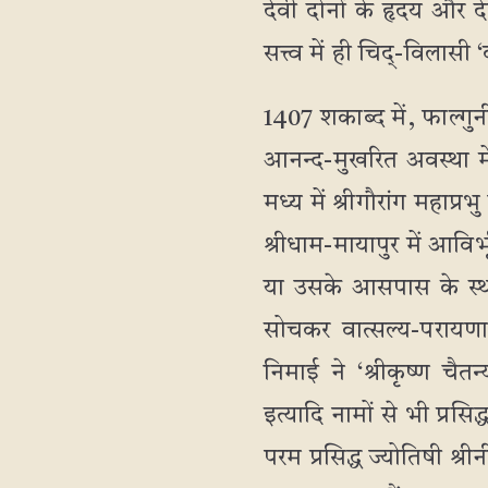
देवी दोनों के हृदय और देह 
सत्त्व में ही चिद्-विलासी ‘
1407 शकाब्द में, फाल्गुनी 
आनन्द-मुखरित अवस्था मे
मध्य में श्रीगौरांग महाप्
श्रीधाम-मायापुर में आविर्
या उसके आसपास के स्था
सोचकर वात्सल्य-परायणा
निमाई ने ‘श्रीकृष्ण चैत
इत्यादि नामों से भी प्रसि
परम प्रसिद्ध ज्योतिषी श्र