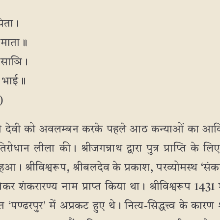
पिता।
ी माता॥
गोसाञि।
द भाई॥
)
शची देवी को अवलम्बन करके पहले आठ कन्याओं का आवि
ोधान लीला की। श्रीजगन्नाथ द्वारा पुत्र प्राप्ति के 
आ। श्रीविश्वरूप, श्रीबलदेव के प्रकाश, परव्योमस्थ ‘संकर्षण
लेकर शंकरारण्य नाम प्राप्त किया था। श्रीविश्वरूप 1431 श
गत ‘पण्ढरपुर’ में अप्रकट हुए थे। नित्य-सिद्धत्त्व के कार