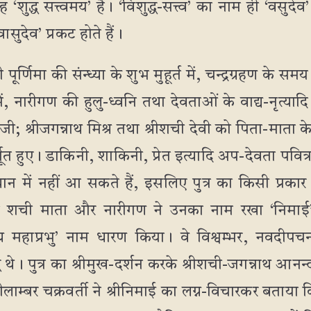
‘शुद्ध सत्त्वमय’ हैं। ‘विशुद्ध-सत्त्व’ का नाम ही ‘वसुदेव’
वासुदेव’ प्रकट होते हैं।
पूर्णिमा की संन्ध्या के शुभ मुहूर्त में, चन्द्रग्रहण के सम
ं, नारीगण की हुलु-ध्वनि तथा देवताओं के वाद्य-नृत्य
रभु जी; श्रीजगन्नाथ मिश्र तथा श्रीशची देवी को पिता-माता क
भूत हुए। डाकिनी, शाकिनी, प्रेत इत्यादि अप-देवता पवित्र
न में नहीं आ सकते हैं, इसलिए पुत्र का किसी प्रका
 शची माता और नारीगण ने उनका नाम रखा ‘निमाई’। स
न्य महाप्रभु’ नाम धारण किया। वे विश्वम्भर, नवदीपचन्द्
द्ध थे। पुत्र का श्रीमुख-दर्शन करके श्रीशची-जगन्नाथ आन
ीनीलाम्बर चक्रवर्ती ने श्रीनिमाई का लग्न-विचारकर बताया कि