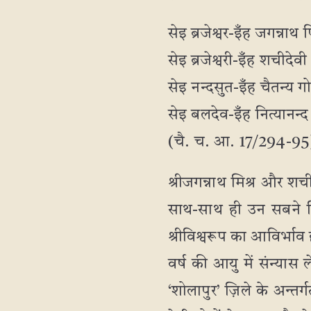
सेइ ब्रजेश्वर-इँह जगन्नाथ 
सेइ ब्रजेश्वरी-इँह शचीदेव
सेइ नन्दसुत-इँह चैतन्य 
सेइ बलदेव-इँह नित्यानन्
(चै. च. आ. 17/294-95
श्रीजगन्नाथ मिश्र और 
साथ-साथ ही उन सबने तिर
श्रीविश्वरूप का आविर्भाव ह
वर्ष की आयु में संन्यास 
‘शोलापुर’ ज़िले के अन्तर्