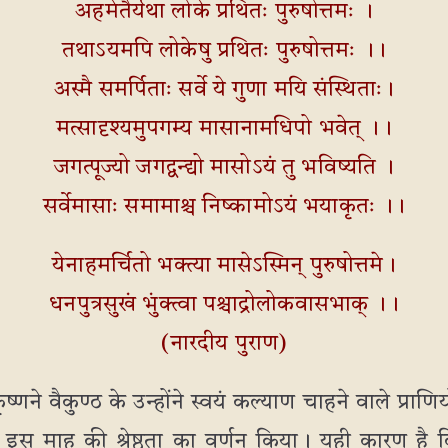
अहमेतैर्यथा लोके प्रथितः पुरुषोत्तमः ।
तथाऽयमपि लोकेषु प्रथितः पुरुषोत्तमः ।।
अस्मै समर्पिताः सर्वे ये गुणा मयि संस्थिताः।
मत्सादृश्यमुपगम्य मासानामधिपो भवेत् ।।
जगत्पूज्यो जगद्वन्द्यो मासोऽयं तु भविष्यति ।
सर्वेमासाः समामाश्च निष्कामोऽयं भयाकृतः ।।
येनाहमर्चितो भक्त्या मासेऽस्मिन् पुरुषोत्तमे।
धनपुत्रसुखं भुंक्त्वा पश्चाद्रोलोकवासभाक् ।।
(नारदीय पुराण)
ष्णने वैकुण्ठ के उन्होंने स्वयं कल्याण चाहने वाले प्राण
 इस माह की श्रेष्ठता का वर्णन किया। यही कारण है कि स