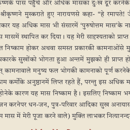
कृष्णके पास पहुँचे और अधिक मासका दुःख दूर करनेके 
्रीकृष्णने मुस्कराते हुए नारायणसे कहा- “हे रमापते! जैसे
्रकार यह अधिक मास भी संसारमें ‘पुरुषोत्तम मास’के न
 इस मासमें स्थापित कर दिया। यह मेरी सादृश्यताको प्राप
ि निष्काम होकर अथवा समस्त प्रकारकी कामनाओंसे मु
रकारके सुखोंको भोगता हुआ अन्तमें मुझको ही प्राप्त ह
त् कामनावाले मनुष्य फल भोगकी कामनाको पूर्ण करनेके 
ाम कर्मोंके अनुष्ठानमें लिप्त रहते हैं, परन्तु इस अधिक 
होनेके कारण यह मास निष्काम है। इसलिए निष्काम भग
 पूजन करनेपर धन-जन, पुत्र-परिवार आदिका सुख अनायास ही
त्तम मास में मेरी पूजा करने वाले) मुक्ति लाभकर नित्यानन