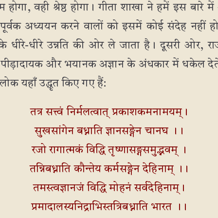
 होगा, वही श्रेष्ठ होगा। गीता शाखा ने हमें इस बारे म
पूर्वक अध्ययन करने वालों को इसमें कोई संदेह नहीं हो
रके धीरे-धीरे उन्नति की ओर ले जाता है। दूसरी ओर
ड़ादायक और भयानक अज्ञान के अंधकार में धकेल देते
लोक यहाँ उद्धृत किए गए हैं:
तत्र सत्त्वं निर्मलत्वात् प्रकाशकमनामयम्।
सुखसांगेन बध्नाति ज्ञानसङ्गेन चानघ ।।
रजो रागात्मकं विद्धि तृष्णासङ्गसमुद्भवम् ।
तन्निबध्नाति कौन्तेय कर्मसङ्गेन देहिनाम् ।।
तमस्त्वज्ञानजं विद्धि मोहनं सर्वदेहिनाम्।
प्रमादालस्यनिद्राभिस्तत्रिबध्नाति भारत ।।